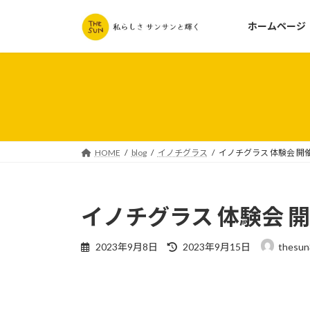
コ
ナ
ン
ビ
ホームページ
テ
ゲ
ン
ー
ツ
シ
へ
ョ
ス
ン
キ
に
ッ
移
HOME
blog
イノチグラス
イノチグラス 体験会 開
プ
動
イノチグラス 体験会 
最
2023年9月8日
2023年9月15日
thesun
終
更
新
日