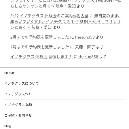
クラですか？」とこぼれた瞬間 - イノチグラス THE SUN 〜私
らしさサンサンと輝く〜 岐阜・愛知
より
5/22 イノチグラス 体験会のご案内@名古屋
に
無自覚のまま、
和らいでいく変化 - イノチグラス THE SUN 〜私らしさサンサ
ンと輝く〜 岐阜・愛知
より
2月までの予約表を更新しました
に
thesun358
より
2月までの予約表を更新しました
に
矢藤 直子
より
イノチグラス 体験会 開催します！
に
thesun358
より
HOME
イノチグラスについて
イノチグラス作り
イノチグラス 体験
ご予約・お問合せ
blog