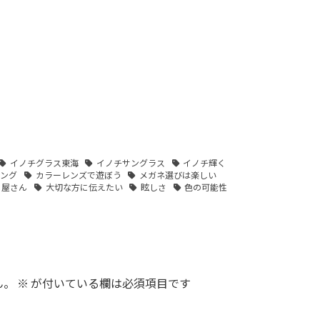
イノチグラス東海
イノチサングラス
イノチ輝く
リング
カラーレンズで遊ぼう
メガネ選びは楽しい
 屋さん
大切な方に伝えたい
眩しさ
色の可能性
ん。
※
が付いている欄は必須項目です