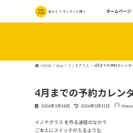
コ
ナ
ン
ビ
ホームページ
テ
ゲ
ン
ー
ツ
シ
へ
ョ
ス
ン
キ
に
ッ
移
HOME
blog
イノチグラス
4月までの予約カレンダ
プ
動
4月までの予約カレン
最
2026年3月18日
2026年3月31日
thes
終
更
イノチグラス を作る過程のなかで
新
日
ご本人にスイッチが入るような