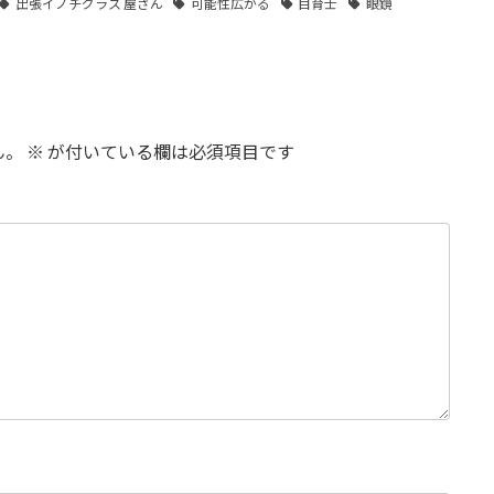
出張イノチグラス 屋さん
可能性広がる
目育士
眼鏡
ん。
※
が付いている欄は必須項目です