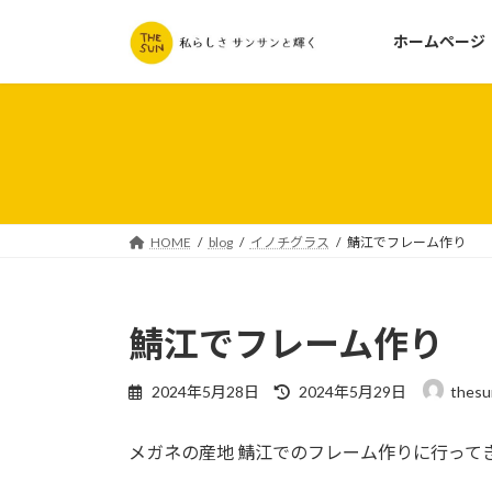
コ
ナ
ン
ビ
ホームページ
テ
ゲ
ン
ー
ツ
シ
へ
ョ
ス
ン
キ
に
ッ
移
HOME
blog
イノチグラス
鯖江でフレーム作り
プ
動
鯖江でフレーム作り
最
2024年5月28日
2024年5月29日
thes
終
更
メガネの産地 鯖江でのフレーム作りに行って
新
日