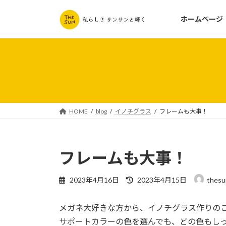
コ
ナ
ン
ビ
ホームページ
テ
ゲ
ン
ー
ツ
シ
へ
ョ
ス
ン
キ
に
ッ
移
HOME
blog
イノチグラス
フレームも大事！
プ
動
フレームも大事！
最
2023年4月16日
2023年4月15日
thes
終
更
メガネ大好きな方から、イノチグラス作りの
新
日
サポートカラーの色を選んでも、どの色もし