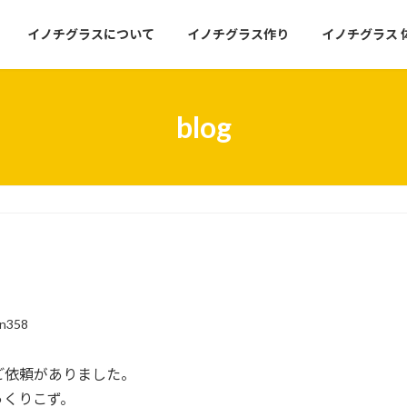
イノチグラスについて
イノチグラス作り
イノチグラス 
blog
un358
ご依頼がありました。
っくりこず。