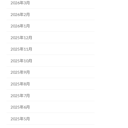
2026年3月
2026年2月
2026年1月
2025年12月
2025年11月
2025年10月
2025年9月
2025年8月
2025年7月
2025年6月
2025年5月