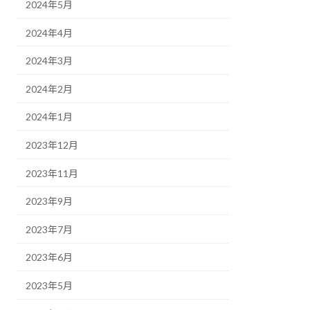
2024年5月
2024年4月
2024年3月
2024年2月
2024年1月
2023年12月
2023年11月
2023年9月
2023年7月
2023年6月
2023年5月