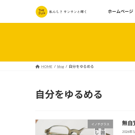
コ
ナ
ン
ビ
ホームページ
テ
ゲ
ン
ー
ツ
シ
へ
ョ
ス
ン
キ
に
ッ
移
HOME
blog
自分をゆるめる
プ
動
自分をゆるめる
無自
イノチグラス
2026年