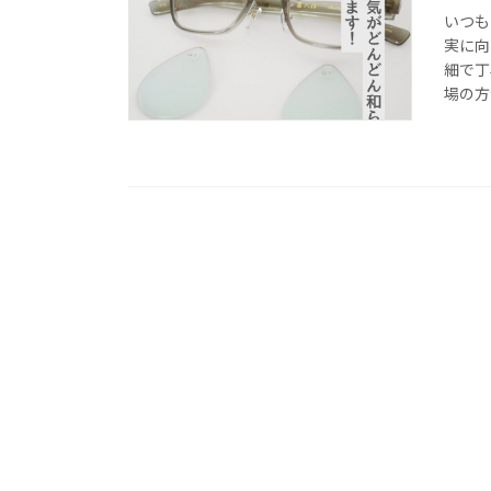
いつも
実に向
細で丁
場の方が