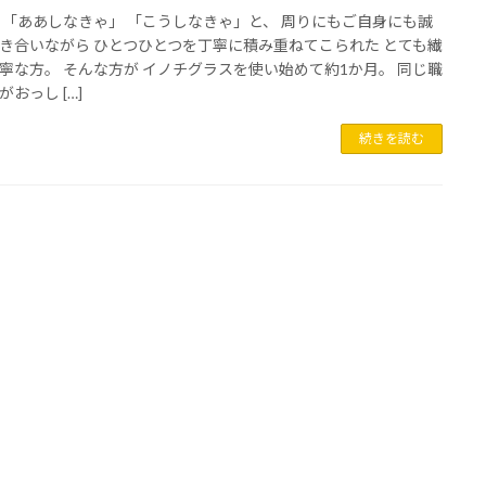
 「ああしなきゃ」 「こうしなきゃ」と、 周りにもご自身にも誠
き合いながら ひとつひとつを丁寧に積み重ねてこられた とても繊
寧な方。 そんな方が イノチグラスを使い始めて約1か月。 同じ職
おっし […]
続きを読む