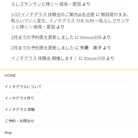
らしさサンサンと輝く〜 岐阜・愛知
より
5/22 イノチグラス 体験会のご案内@名古屋
に
無自覚のまま、
和らいでいく変化 - イノチグラス THE SUN 〜私らしさサンサ
ンと輝く〜 岐阜・愛知
より
2月までの予約表を更新しました
に
thesun358
より
2月までの予約表を更新しました
に
矢藤 直子
より
イノチグラス 体験会 開催します！
に
thesun358
より
HOME
イノチグラスについて
イノチグラス作り
イノチグラス 体験
ご予約・お問合せ
blog