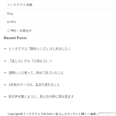
イノチグラス 体験
blog
profile
ご予約・お問合せ
Recent Posts
イノチグラス『調光レンズ 』はじめました！
『正しさ』から『心地よさ』へ
透明レンズ使って、改めて気づいたこと
3本目のテーマは、生まれ変わること
梨の声を聴くように、見え方の声に耳を澄ます
Copyright © イノチグラス THE SUN 〜私らしさサンサンと輝く〜 岐阜・愛知 All