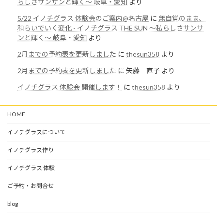
らしさサンサンと輝く〜 岐阜・愛知
より
5/22 イノチグラス 体験会のご案内@名古屋
に
無自覚のまま、
和らいでいく変化 - イノチグラス THE SUN 〜私らしさサンサ
ンと輝く〜 岐阜・愛知
より
2月までの予約表を更新しました
に
thesun358
より
2月までの予約表を更新しました
に
矢藤 直子
より
イノチグラス 体験会 開催します！
に
thesun358
より
HOME
イノチグラスについて
イノチグラス作り
イノチグラス 体験
ご予約・お問合せ
blog