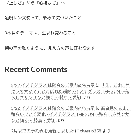
『正しさ』から『心地よさ』へ
透明レンズ使って、改めて気づいたこと
3本目のテーマは、生まれ変わること
梨の声を聴くように、見え方の声に耳を澄ます
Recent Comments
5/22 イノチグラス 体験会のご案内@名古屋
に
「え、これ…サ
クラですか？」とこぼれた瞬間 - イノチグラス THE SUN 〜私
らしさサンサンと輝く〜 岐阜・愛知
より
5/22 イノチグラス 体験会のご案内@名古屋
に
無自覚のまま、
和らいでいく変化 - イノチグラス THE SUN 〜私らしさサンサ
ンと輝く〜 岐阜・愛知
より
2月までの予約表を更新しました
に
thesun358
より