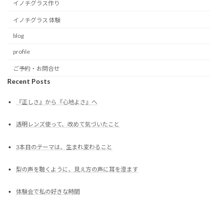
イノチグラス作り
イノチグラス 体験
blog
profile
ご予約・お問合せ
Recent Posts
『正しさ』から『心地よさ』へ
透明レンズ使って、改めて気づいたこと
3本目のテーマは、生まれ変わること
梨の声を聴くように、見え方の声に耳を澄ます
体験会で私の好きな時間