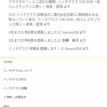
クラですか？」とこぼれた瞬間 - イノチグラス THE SUN 〜私
らしさサンサンと輝く〜 岐阜・愛知
より
5/22 イノチグラス 体験会のご案内@名古屋
に
無自覚のまま、
和らいでいく変化 - イノチグラス THE SUN 〜私らしさサンサ
ンと輝く〜 岐阜・愛知
より
2月までの予約表を更新しました
に
thesun358
より
2月までの予約表を更新しました
に
矢藤 直子
より
イノチグラス 体験会 開催します！
に
thesun358
より
HOME
イノチグラスについて
イノチグラス作り
イノチグラス 体験
ご予約・お問合せ
blog