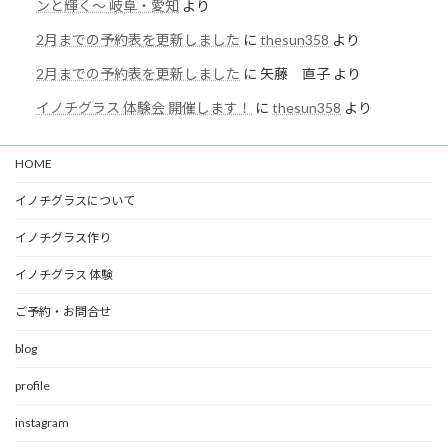
ンと輝く〜 岐阜・愛知
より
2月までの予約表を更新しました
に
thesun358
より
2月までの予約表を更新しました
に
矢藤 直子
より
イノチグラス 体験会 開催します！
に
thesun358
より
HOME
イノチグラスについて
イノチグラス作り
イノチグラス 体験
ご予約・お問合せ
blog
profile
instagram